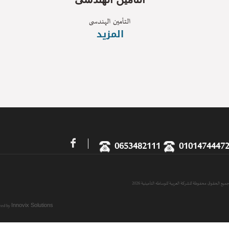
التأمين الهندسى
المزيد
0653482111
01014744
حقوق محفوظة للشركة العربية للوساطه التأمينية 2026
Powered by
Innovix Solutions