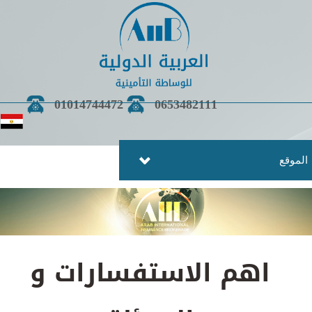
01014744472
0653482111
موقع
اهم الاستفسارات و