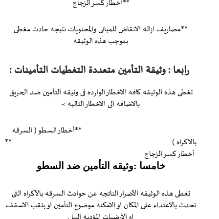
**أخطار كسر الزجاج
**مصاريف ازاله الآنقاض للمبانى والمحتويات نتيجه حادث مغطى
بموجب هذه الوثيقه
رابعا : وثيقة التأمين متعددة التغطيات التأمينات :
تغطى هذه الوثيقه كافه الاخطار الوارده فى وثيقه التأمين ضد الحريق
بالاضافه الى الاخطار التاليه :-
**أخطار السطو ( السرقه
بالاكراه ) **
أخطار كسر الزجاج
خامسا :وثيقه التأمين ضد السطو
تغطى هذه الوثيقه الآضرار الناتجه عن حوادث السرقه بالآكراه التى
تحدث بالآعتداء على المكان او الآمكنه موضوع التأمين او بثقب الاسقف
او الآرضيات المؤديه اليها .