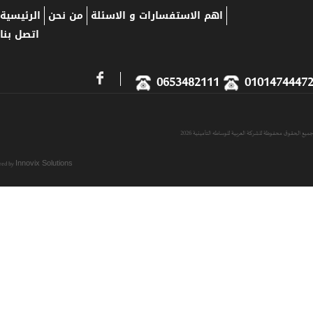
اهم الاستفسارات و الاسئلة
من نحن
الرئيسية
اتصل بنا
0653482111
01014744
حقوق محفوظة للشركة العربية للوساطه التأمينية 2026
Powered by
Innovix Solutions