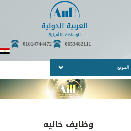
01014744472
0653482111
موقع
وظايف خاليه