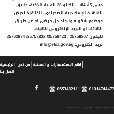
مبنى 5أ، 84ب، الكيلو 28 القرية الذكية، طريق
القاهرة الإسكندرية الصحراوي، القاهرة لعرض
موضوع شكواه وايجاد حل مرضى له عن طريق
الهاتف او البريد الإلكتروني للهيئة:
تليفون 25758807 / 25758423/ 25758822/ 25762994
بريد إلكتروني:
info@efsa.gov.eg
اهم الاستفسارات و الاسئلة
من نحن
الرئيسية
اتصل بنا
0653482111
01014744
حقوق محفوظة للشركة العربية للوساطه التأمينية 2026