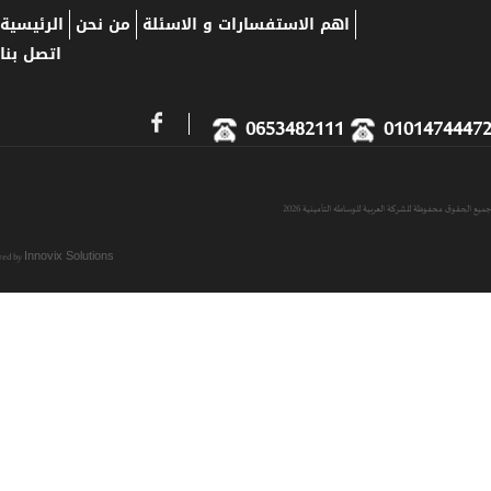
اهم الاستفسارات و الاسئلة
من نحن
الرئيسية
اتصل بنا
0653482111
01014744
حقوق محفوظة للشركة العربية للوساطه التأمينية 2026
Powered by
Innovix Solutions