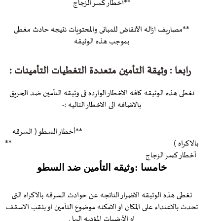
**أخطار كسر الزجاج
**مصاريف ازاله الآنقاض للمبانى والمحتويات نتيجه حادث مغطى
بموجب هذه الوثيقه
رابعا : وثيقة التأمين متعددة التغطيات التأمينات :
تغطى هذه الوثيقه كافه الاخطار الوارده فى وثيقه التأمين ضد الحريق
بالاضافه الى الاخطار التاليه :-
**أخطار السطو ( السرقه
بالاكراه ) **
أخطار كسر الزجاج
خامسا :وثيقه التأمين ضد السطو
تغطى هذه الوثيقه الآضرار الناتجه عن حوادث السرقه بالآكراه التى
تحدث بالآعتداء على المكان او الآمكنه موضوع التأمين او بثقب الاسقف
او الآرضيات المؤديه اليها .